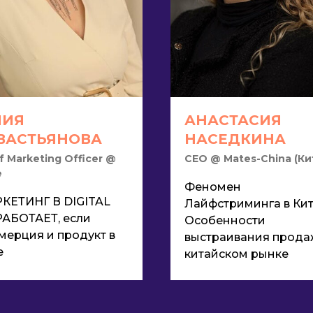
ИЯ
АНАСТАСИЯ
ВАСТЬЯНОВА
НАСЕДКИНА
f Marketing Officer @
CEO @ Mates-China (Ки
e
Феномен
КЕТИНГ В DIGITAL
Лайфстриминга в Кит
РАБОТАЕТ, если
Особенности
мерция и продукт в
выстраивания прода
е
китайском рынке