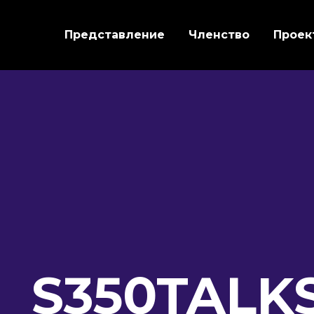
Представление
Членство
Проек
S350TALKS.
MARTECH.