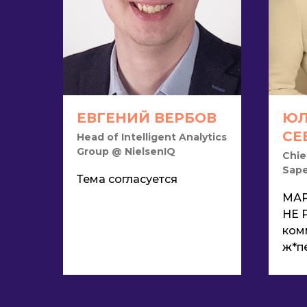
ЕВГЕНИЙ ВЕРБОВ
ЮЛ
СЕ
Head of Intelligent Analytics
Group @ NielsenIQ
Chie
Sap
Тема согласуется
МАР
НЕ 
ком
ж*п