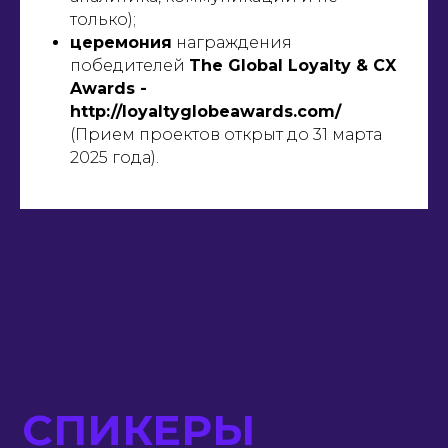
только);
церемония
награждения
победителей
The Global Loyalty & CX
Awards -
http://loyaltyglobeawards.com/
(Прием проектов открыт до 31 марта
2025 года).
Дубай, Marriott Al Jaddaf
Marriott Hotel Al Jaddaf, Dubai
offers a 5-star hotel experience
in the heart of downtown. Close
to iconic attractions like Burj
Khalifa, the Dubai Mall and an
array of businesses, our family
friendly hotel is ideally located
for both business travelers and
those vacationing in the UAE.