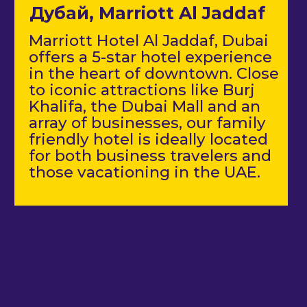
Я принимаю условия
обработки персональных
данных
Даю согласие на
коммуникацию
Укажите свои интересы
MarTech в России
(мероприятия и дайджест
рынка)
FinTech в России (мероприятия
и дайджест рынка)
FinTech Globe (мероприятия и
дайджест рынка)
Loyalty & CX в России
(мероприятия и дайджест